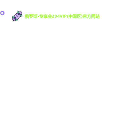
俄罗斯·专享会科技有限公司是一家专注于游戏研发
与数字娱乐技术创新的高科技公司，致力于为全球
用户提供优质的互动娱乐体验。凭借强大的技术研
发团队和丰富的行业经验，294VIP不断推动数字娱
乐领域的创新与发展，提供沉浸式的游戏体验，满
足不同用户的需求。
导航