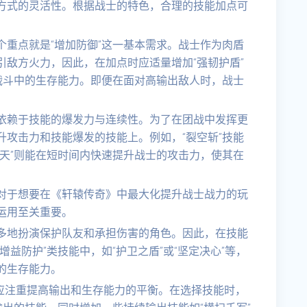
方式的灵活性。根据战士的特色，合理的技能加点可
重点就是“增加防御”这一基本需求。战士作为肉盾
敌方火力，因此，在加点时应适量增加“强韧护盾”
战斗中的生存能力。即便在面对高输出敌人时，战士
依赖于技能的爆发力与连续性。为了在团战中发挥更
攻击力和技能爆发的技能上。例如，“裂空斩”技能
天”则能在短时间内快速提升战士的攻击力，使其在
对于想要在《轩辕传奇》中最大化提升战士战力的玩
运用至关重要。
多地扮演保护队友和承担伤害的角色。因此，在技能
益防护”类技能中，如“护卫之盾”或“坚定决心”等，
的生存能力。
更应注重提高输出和生存能力的平衡。在选择技能时，