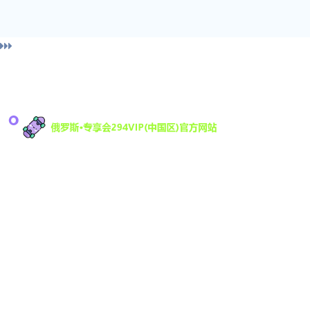
导
俄罗斯·专享会科技有限公司是一家专注于游戏研发
与数字娱乐技术创新的高科技公司，致力于为全球
294
用户提供优质的互动娱乐体验。凭借强大的技术研
发团队和丰富的行业经验，294VIP不断推动数字娱
乐领域的创新与发展，提供沉浸式的游戏体验，满
足不同用户的需求。
Vip