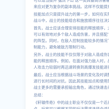
可以适当提升“猛虎下山”这一类具备高伤害
来应对更为复杂的副本挑战。这样不仅能提
技能加点只是提升战力的第一步，如何在实
战斗中，战士的技能组合和施放顺序往往决
首先，战士应该合理安排技能的释放顺序，尤
可以有效地对多个敌人造成伤害，并且搭配“
的阵型。同时，在敌人控制技能较多的情况下
制能力，避免被敌方限制行动。
另外，战士的技能不仅仅限于对敌人造成伤
能的释放顺序。例如，在面对强力敌人时，战
人攻击力较弱时再迅速转换到高爆发技能进
最后，战士应当根据战斗场景的变化及时调
进行长时间的对抗，因此其技能加点和使用
战士更多的需要承担输出角色，通过快速击
总结：
《轩辕传奇》中的战士职业不仅仅是一个近
点，玩家可以根据不同的玩法需求选择合适