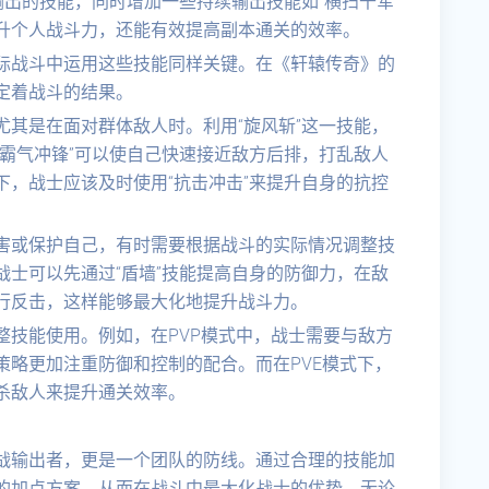
输出的技能，同时增加一些持续输出技能如“横扫千军”
升个人战斗力，还能有效提高副本通关的效率。
际战斗中运用这些技能同样关键。在《轩辕传奇》的
定着战斗的结果。
其是在面对群体敌人时。利用“旋风斩”这一技能，
霸气冲锋”可以使自己快速接近敌方后排，打乱敌人
，战士应该及时使用“抗击冲击”来提升自身的抗控
害或保护自己，有时需要根据战斗的实际情况调整技
士可以先通过“盾墙”技能提高自身的防御力，在敌
行反击，这样能够最大化地提升战斗力。
整技能使用。例如，在PVP模式中，战士需要与敌方
策略更加注重防御和控制的配合。而在PVE模式下，
杀敌人来提升通关效率。
战输出者，更是一个团队的防线。通过合理的技能加
的加点方案，从而在战斗中最大化战士的优势。无论