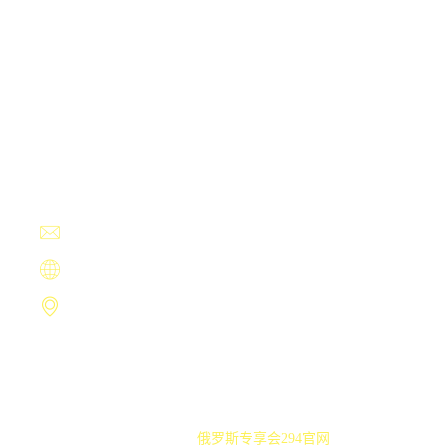
企业服务
接洽俄罗斯专享会vip
Contact Us
+13594780030
fullpage@mac.com
https://www.qianhuodian.com
南昌市圾森之都418号
Copyright ©
俄罗斯专享会294官网
.