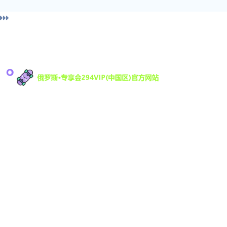
导
俄罗斯·专享会科技有限公司是一家专注于游戏研发
与数字娱乐技术创新的高科技公司，致力于为全球
294
用户提供优质的互动娱乐体验。凭借强大的技术研
发团队和丰富的行业经验，294VIP不断推动数字娱
乐领域的创新与发展，提供沉浸式的游戏体验，满
足不同用户的需求。
Vip