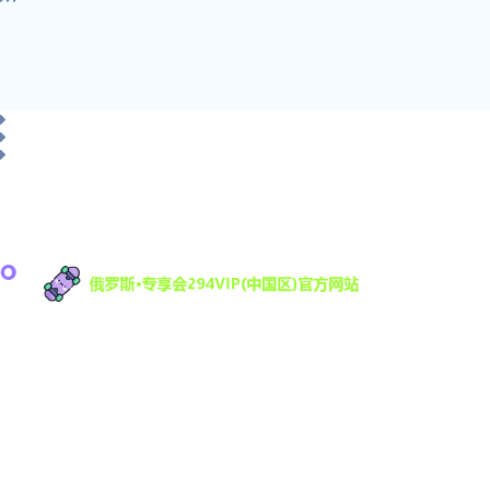
俄罗斯·专享会科技有限公司是一家专注于游戏研发
与数字娱乐技术创新的高科技公司，致力于为全球
用户提供优质的互动娱乐体验。凭借强大的技术研
发团队和丰富的行业经验，294VIP不断推动数字娱
乐领域的创新与发展，提供沉浸式的游戏体验，满