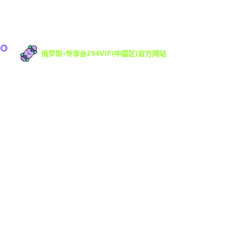
俄罗斯·专享会科技有限公司是一家专注于游戏研发
与数字娱乐技术创新的高科技公司，致力于为全球
用户提供优质的互动娱乐体验。凭借强大的技术研
发团队和丰富的行业经验，294VIP不断推动数字娱
乐领域的创新与发展，提供沉浸式的游戏体验，满
足不同用户的需求。