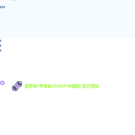
俄罗斯·专享会科技有限公司是一家专注于游戏研发
与数字娱乐技术创新的高科技公司，致力于为全球
用户提供优质的互动娱乐体验。凭借强大的技术研
发团队和丰富的行业经验，294VIP不断推动数字娱