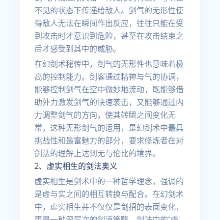
不见的状态下传递给敌人。剑气的无形性使
得敌人无法在瞬间作出反应，往往只能在受
到攻击时才意识到危险，甚至在攻击结束之
后才感受到其中的威胁。
在幻剑术秘传中，剑气的无形性也意味着极
高的控制能力。剑客通过精神与气的协调，
能够控制剑气在空中微妙地流动，既能够借
助外力激发剑气的快速袭击，又能够通过内
力调整剑气的方向，使其转瞬之间变化无
常。这种无形剑气的运用，是幻剑术中最具
挑战性和最富魅力的部分，要求修炼者在对
剑法的理解上达到无与伦比的境界。
2、虚实相生的剑法奥义
虚实相生是剑术中的一种哲学理念，强调的
是虚与实之间的相互转换与配合。在幻剑术
中，虚实相生并不仅仅是剑招的表面变化，
更是一种深层次的剑道策略。剑法中的“虚”