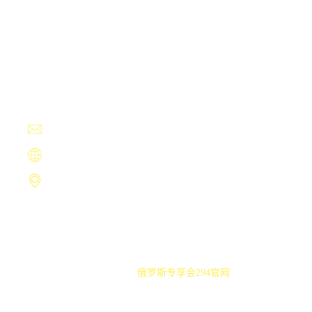
Contact Us
+13594780030
fullpage@mac.com
https://www.qianhuodian.com
南昌市圾森之都418号
Copyright ©
俄罗斯专享会294官网
.