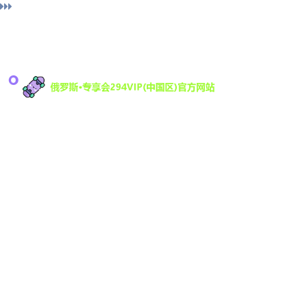
导
俄罗斯·专享会科技有限公司是一家专注于游戏研发
与数字娱乐技术创新的高科技公司，致力于为全球
294
用户提供优质的互动娱乐体验。凭借强大的技术研
发团队和丰富的行业经验，294VIP不断推动数字娱
乐领域的创新与发展，提供沉浸式的游戏体验，满
足不同用户的需求。
Vip