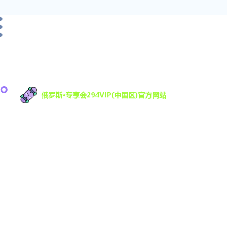
俄罗斯·专享会科技有限公司是一家专注于游戏研发
与数字娱乐技术创新的高科技公司，致力于为全球
用户提供优质的互动娱乐体验。凭借强大的技术研
发团队和丰富的行业经验，294VIP不断推动数字娱
乐领域的创新与发展，提供沉浸式的游戏体验，满
足不同用户的需求。