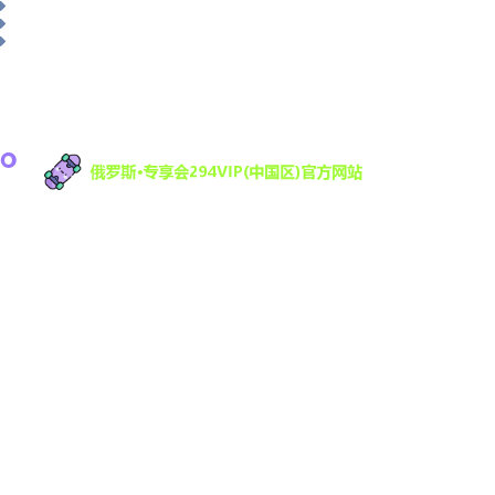
俄罗斯·专享会科技有限公司是一家专注于游戏研发
与数字娱乐技术创新的高科技公司，致力于为全球
用户提供优质的互动娱乐体验。凭借强大的技术研
发团队和丰富的行业经验，294VIP不断推动数字娱
乐领域的创新与发展，提供沉浸式的游戏体验，满
足不同用户的需求。